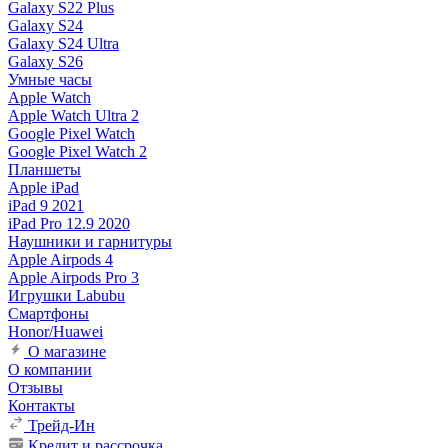
Galaxy S22 Plus
Galaxy S24
Galaxy S24 Ultra
Galaxy S26
Умные часы
Apple Watch
Apple Watch Ultra 2
Google Pixel Watch
Google Pixel Watch 2
Планшеты
Apple iPad
iPad 9 2021
iPad Pro 12.9 2020
Наушники и гарнитуры
Apple Airpods 4
Apple Airpods Pro 3
Игрушки Labubu
Смартфоны
Honor/Huawei
О магазине
О компании
Отзывы
Контакты
Трейд-Ин
Кредит и рассрочка