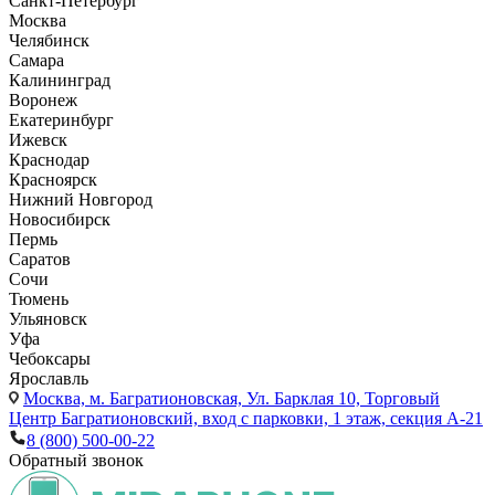
Санкт-Петербург
Москва
Челябинск
Самара
Калининград
Воронеж
Екатеринбург
Ижевск
Краснодар
Красноярск
Нижний Новгород
Новосибирск
Пермь
Саратов
Сочи
Тюмень
Ульяновск
Уфа
Чебоксары
Ярославль
Москва,
м. Багратионовская, Ул. Барклая 10, Торговый
Центр Багратионовский, вход с парковки, 1 этаж, секция А-21
8 (800) 500-00-22
Обратный звонок