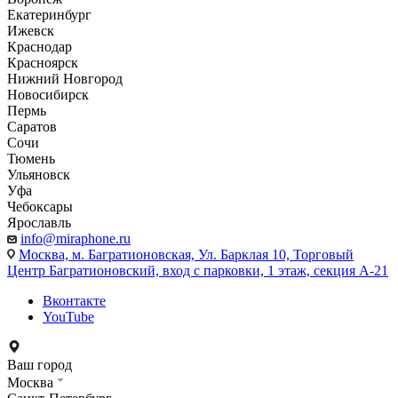
Екатеринбург
Ижевск
Краснодар
Красноярск
Нижний Новгород
Новосибирск
Пермь
Саратов
Сочи
Тюмень
Ульяновск
Уфа
Чебоксары
Ярославль
info@miraphone.ru
Москва,
м. Багратионовская, Ул. Барклая 10, Торговый
Центр Багратионовский, вход с парковки, 1 этаж, секция А-21
Вконтакте
YouTube
Ваш город
Москва