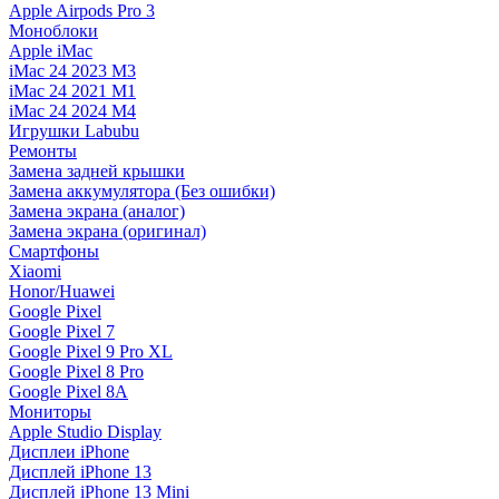
Apple Airpods Pro 3
Моноблоки
Apple iMac
iMac 24 2023 M3
iMac 24 2021 M1
iMac 24 2024 M4
Игрушки Labubu
Ремонты
Замена задней крышки
Замена аккумулятора (Без ошибки)
Замена экрана (аналог)
Замена экрана (оригинал)
Смартфоны
Xiaomi
Honor/Huawei
Google Pixel
Google Pixel 7
Google Pixel 9 Pro XL
Google Pixel 8 Pro
Google Pixel 8A
Мониторы
Apple Studio Display
Дисплеи iPhone
Дисплей iPhone 13
Дисплей iPhone 13 Mini