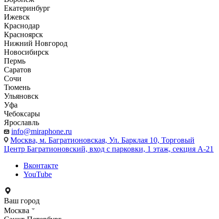
Екатеринбург
Ижевск
Краснодар
Красноярск
Нижний Новгород
Новосибирск
Пермь
Саратов
Сочи
Тюмень
Ульяновск
Уфа
Чебоксары
Ярославль
info@miraphone.ru
Москва,
м. Багратионовская, Ул. Барклая 10, Торговый
Центр Багратионовский, вход с парковки, 1 этаж, секция А-21
Вконтакте
YouTube
Ваш город
Москва