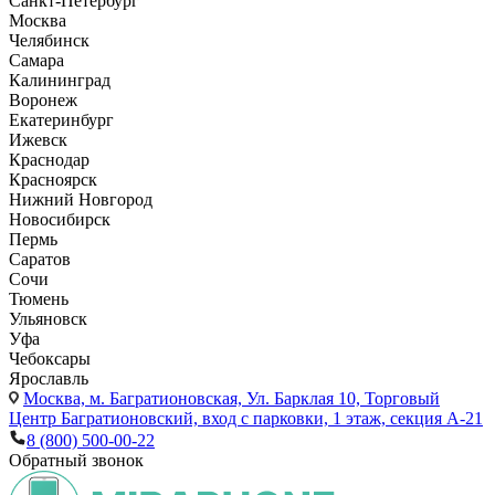
Санкт-Петербург
Москва
Челябинск
Самара
Калининград
Воронеж
Екатеринбург
Ижевск
Краснодар
Красноярск
Нижний Новгород
Новосибирск
Пермь
Саратов
Сочи
Тюмень
Ульяновск
Уфа
Чебоксары
Ярославль
Москва,
м. Багратионовская, Ул. Барклая 10, Торговый
Центр Багратионовский, вход с парковки, 1 этаж, секция А-21
8 (800) 500-00-22
Обратный звонок