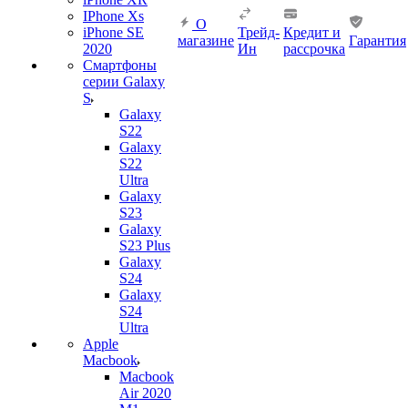
IPhone Xs
О
iPhone SE
Трейд-
Кредит и
магазине
Гарантия
2020
Ин
рассрочка
Смартфоны
серии Galaxy
S
Galaxy
S22
Galaxy
S22
Ultra
Galaxy
S23
Galaxy
S23 Plus
Galaxy
S24
Galaxy
S24
Ultra
Apple
Macbook
Macbook
Air 2020