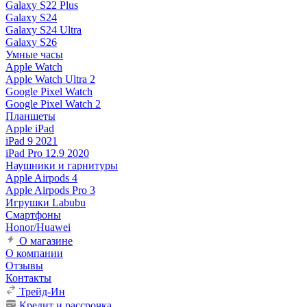
Galaxy S22 Plus
Galaxy S24
Galaxy S24 Ultra
Galaxy S26
Умные часы
Apple Watch
Apple Watch Ultra 2
Google Pixel Watch
Google Pixel Watch 2
Планшеты
Apple iPad
iPad 9 2021
iPad Pro 12.9 2020
Наушники и гарнитуры
Apple Airpods 4
Apple Airpods Pro 3
Игрушки Labubu
Смартфоны
Honor/Huawei
О магазине
О компании
Отзывы
Контакты
Трейд-Ин
Кредит и рассрочка