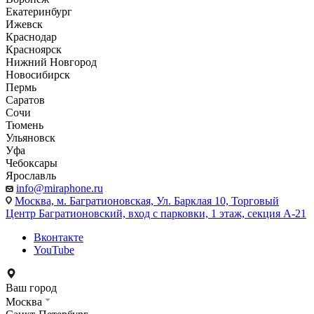
Екатеринбург
Ижевск
Краснодар
Красноярск
Нижний Новгород
Новосибирск
Пермь
Саратов
Сочи
Тюмень
Ульяновск
Уфа
Чебоксары
Ярославль
info@miraphone.ru
Москва,
м. Багратионовская, Ул. Барклая 10, Торговый
Центр Багратионовский, вход с парковки, 1 этаж, секция А-21
Вконтакте
YouTube
Ваш город
Москва