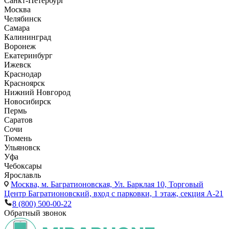
Санкт-Петербург
Москва
Челябинск
Самара
Калининград
Воронеж
Екатеринбург
Ижевск
Краснодар
Красноярск
Нижний Новгород
Новосибирск
Пермь
Саратов
Сочи
Тюмень
Ульяновск
Уфа
Чебоксары
Ярославль
Москва,
м. Багратионовская, Ул. Барклая 10, Торговый
Центр Багратионовский, вход с парковки, 1 этаж, секция А-21
8 (800) 500-00-22
Обратный звонок