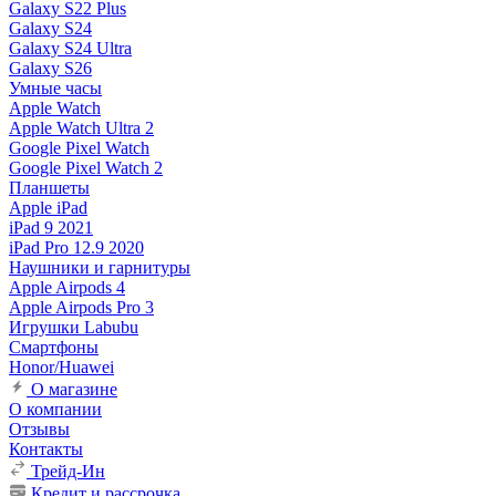
Galaxy S22 Plus
Galaxy S24
Galaxy S24 Ultra
Galaxy S26
Умные часы
Apple Watch
Apple Watch Ultra 2
Google Pixel Watch
Google Pixel Watch 2
Планшеты
Apple iPad
iPad 9 2021
iPad Pro 12.9 2020
Наушники и гарнитуры
Apple Airpods 4
Apple Airpods Pro 3
Игрушки Labubu
Смартфоны
Honor/Huawei
О магазине
О компании
Отзывы
Контакты
Трейд-Ин
Кредит и рассрочка