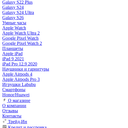
Galaxy S22 Plus
Galaxy S24
Galaxy S24 Ultra
Galaxy S26
Умные часы
Apple Watch
Apple Watch Ultra 2
Google Pixel Watch
Google Pixel Watch 2
Планшеты
Apple iPad
iPad 9 2021
iPad Pro 12.9 2020
Наушники и гарнитуры
Apple Airpods 4
Apple Airpods Pro 3
Игрушки Labubu
Смартфоны
Honor/Huawei
О магазине
О компании
Отзывы
Контакты
Трейд-Ин
Кредит и рассрочка