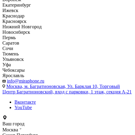
Екатеринбург
Ижевск
Краснодар
Красноярск
Нижний Новгород
Новосибирск
Пермь
Саратов
Сочи
Тюмень
Ульяновск
Уфа
Чебоксары
Ярославль
info@miraphone.ru
Москва,
м. Багратионовская, Ул. Барклая 10, Торговый
Центр Багратионовский, вход с парковки, 1 этаж, секция А-21
Вконтакте
YouTube
Ваш город
Москва