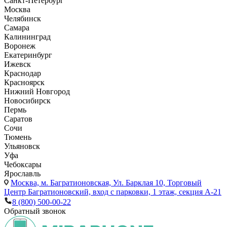
Санкт-Петербург
Москва
Челябинск
Самара
Калининград
Воронеж
Екатеринбург
Ижевск
Краснодар
Красноярск
Нижний Новгород
Новосибирск
Пермь
Саратов
Сочи
Тюмень
Ульяновск
Уфа
Чебоксары
Ярославль
Москва,
м. Багратионовская, Ул. Барклая 10, Торговый
Центр Багратионовский, вход с парковки, 1 этаж, секция А-21
8 (800) 500-00-22
Обратный звонок