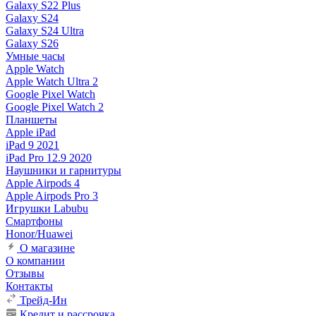
Galaxy S22 Plus
Galaxy S24
Galaxy S24 Ultra
Galaxy S26
Умные часы
Apple Watch
Apple Watch Ultra 2
Google Pixel Watch
Google Pixel Watch 2
Планшеты
Apple iPad
iPad 9 2021
iPad Pro 12.9 2020
Наушники и гарнитуры
Apple Airpods 4
Apple Airpods Pro 3
Игрушки Labubu
Смартфоны
Honor/Huawei
О магазине
О компании
Отзывы
Контакты
Трейд-Ин
Кредит и рассрочка