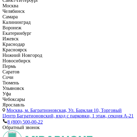
Санкт-Петербург
Москва
Челябинск
Самара
Калининград
Воронеж
Екатеринбург
Ижевск
Краснодар
Красноярск
Нижний Новгород
Новосибирск
Пермь
Саратов
Сочи
Тюмень
Ульяновск
Уфа
Чебоксары
Ярославль
Москва,
м. Багратионовская, Ул. Барклая 10, Торговый
Центр Багратионовский, вход с парковки, 1 этаж, секция А-21
8 (800) 500-00-22
Обратный звонок