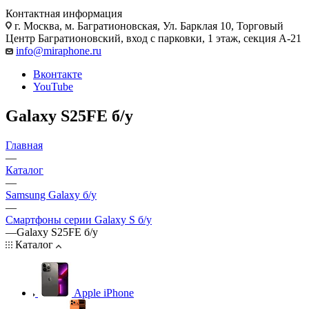
Контактная информация
г. Москва
,
м. Багратионовская, Ул. Барклая 10, Торговый
Центр Багратионовский, вход с парковки, 1 этаж, секция А-21
info@miraphone.ru
Вконтакте
YouTube
Galaxy S25FE б/у
Главная
—
Каталог
—
Samsung Galaxy б/у
—
Смартфоны серии Galaxy S б/у
—
Galaxy S25FE б/у
Каталог
Apple iPhone