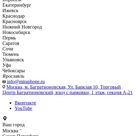
Екатеринбург
Ижевск
Краснодар
Красноярск
Нижний Новгород
Новосибирск
Пермь
Саратов
Сочи
Тюмень
Ульяновск
Уфа
Чебоксары
Ярославль
info@miraphone.ru
Москва,
м. Багратионовская, Ул. Барклая 10, Торговый
Центр Багратионовский, вход с парковки, 1 этаж, секция А-21
Вконтакте
YouTube
Ваш город
Москва