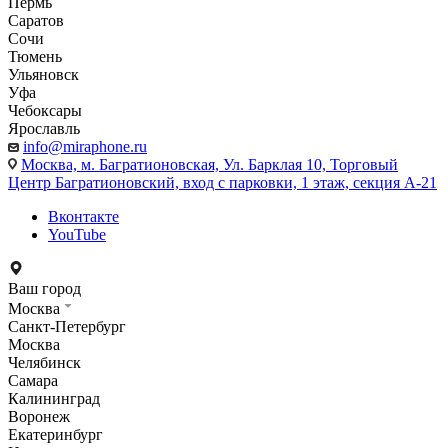
Пермь
Саратов
Сочи
Тюмень
Ульяновск
Уфа
Чебоксары
Ярославль
info@miraphone.ru
Москва,
м. Багратионовская, Ул. Барклая 10, Торговый
Центр Багратионовский, вход с парковки, 1 этаж, секция А-21
Вконтакте
YouTube
Ваш город
Москва
Санкт-Петербург
Москва
Челябинск
Самара
Калининград
Воронеж
Екатеринбург