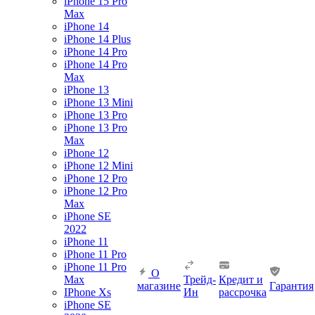
iPhone 15 Pro
Max
iPhone 14
iPhone 14 Plus
iPhone 14 Pro
iPhone 14 Pro
Max
iPhone 13
iPhone 13 Mini
iPhone 13 Pro
iPhone 13 Pro
Max
iPhone 12
iPhone 12 Mini
iPhone 12 Pro
iPhone 12 Pro
Max
iPhone SE
2022
iPhone 11
iPhone 11 Pro
iPhone 11 Pro
О
Max
Трейд-
Кредит и
магазине
Гарантия
IPhone Xs
Ин
рассрочка
iPhone SE