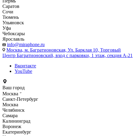
Пермь
Саратов
Сочи
Тюмень
Ульяновск
Уфа
Чебоксары
Ярославль
info@miraphone.ru
Москва,
м. Багратионовская, Ул. Барклая 10, Торговый
Центр Багратионовский, вход с парковки, 1 этаж, секция А-21
Вконтакте
YouTube
Ваш город
Москва
Санкт-Петербург
Москва
Челябинск
Самара
Калининград
Воронеж
Екатеринбург