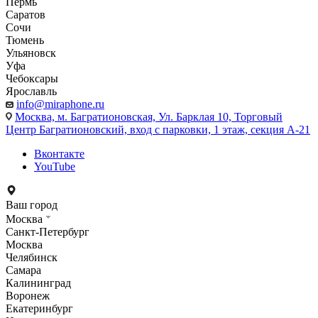
Пермь
Саратов
Сочи
Тюмень
Ульяновск
Уфа
Чебоксары
Ярославль
info@miraphone.ru
Москва,
м. Багратионовская, Ул. Барклая 10, Торговый
Центр Багратионовский, вход с парковки, 1 этаж, секция А-21
Вконтакте
YouTube
Ваш город
Москва
Санкт-Петербург
Москва
Челябинск
Самара
Калининград
Воронеж
Екатеринбург