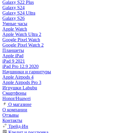
Galaxy S22 Plus
Galaxy S24
Galaxy S24 Ultra
Galaxy S26
Умные часы
Apple Watch
Apple Watch Ultra 2
Google Pixel Watch
Google Pixel Watch 2
Планшеты
Apple iPad
iPad 9 2021
iPad Pro 12.9 2020
Наушники и гарнитуры
Apple Airpods 4
Apple Airpods Pro 3
Игрушки Labubu
Смартфоны
Honor/Huawei
О магазине
О компании
Отзывы
Контакты
Трейд-Ин
Кредит и рассрочка