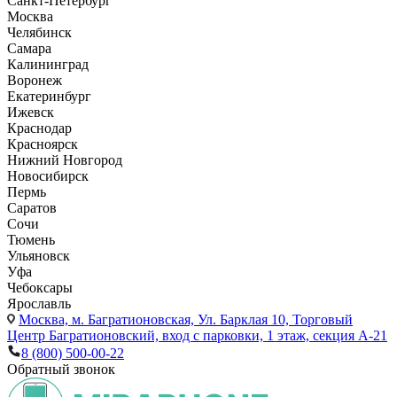
Санкт-Петербург
Москва
Челябинск
Самара
Калининград
Воронеж
Екатеринбург
Ижевск
Краснодар
Красноярск
Нижний Новгород
Новосибирск
Пермь
Саратов
Сочи
Тюмень
Ульяновск
Уфа
Чебоксары
Ярославль
Москва,
м. Багратионовская, Ул. Барклая 10, Торговый
Центр Багратионовский, вход с парковки, 1 этаж, секция А-21
8 (800) 500-00-22
Обратный звонок