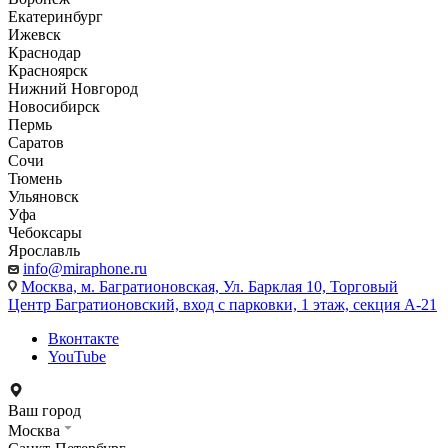
Екатеринбург
Ижевск
Краснодар
Красноярск
Нижний Новгород
Новосибирск
Пермь
Саратов
Сочи
Тюмень
Ульяновск
Уфа
Чебоксары
Ярославль
info@miraphone.ru
Москва,
м. Багратионовская, Ул. Барклая 10, Торговый
Центр Багратионовский, вход с парковки, 1 этаж, секция А-21
Вконтакте
YouTube
Ваш город
Москва