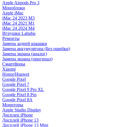
Apple Airpods Pro 3
Моноблоки
Apple iMac
iMac 24 2023 M3
iMac 24 2021 M1
iMac 24 2024 M4
Игрушки Labubu
Ремонты
Замена задней крышки
Замена аккумулятора (Без ошибки)
Замена экрана (аналог)
Замена экрана (оригинал)
Смартфоны
Xiaomi
Honor/Huawei
Google Pixel
Google Pixel 7
Google Pixel 9 Pro XL
Google Pixel 8 Pro
Google Pixel 8A
Мониторы
Apple Studio Display
Дисплеи iPhone
Дисплей iPhone 13
Дисплей iPhone 13 Mini