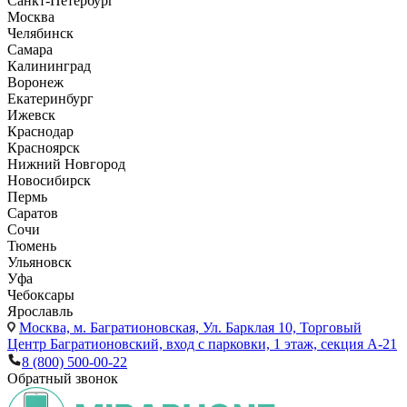
Санкт-Петербург
Москва
Челябинск
Самара
Калининград
Воронеж
Екатеринбург
Ижевск
Краснодар
Красноярск
Нижний Новгород
Новосибирск
Пермь
Саратов
Сочи
Тюмень
Ульяновск
Уфа
Чебоксары
Ярославль
Москва,
м. Багратионовская, Ул. Барклая 10, Торговый
Центр Багратионовский, вход с парковки, 1 этаж, секция А-21
8 (800) 500-00-22
Обратный звонок