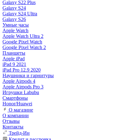
Galaxy S22 Plus
Galaxy S24
Galaxy S24 Ultra
Galaxy S26
Умные часы
Apple Watch
Apple Watch Ultra 2
Google Pixel Watch
Google Pixel Watch 2
Планшеты
Apple iPad
iPad 9 2021
iPad Pro 12.9 2020
Наушники и гарнитуры
Apple Airpods 4
Apple Airpods Pro 3
Игрушки Labubu
Смартфоны
Honor/Huawei
О магазине
О компании
Отзывы
Контакты
Трейд-Ин
Кредит и рассрочка