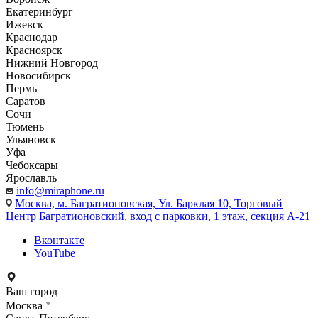
Екатеринбург
Ижевск
Краснодар
Красноярск
Нижний Новгород
Новосибирск
Пермь
Саратов
Сочи
Тюмень
Ульяновск
Уфа
Чебоксары
Ярославль
info@miraphone.ru
Москва,
м. Багратионовская, Ул. Барклая 10, Торговый
Центр Багратионовский, вход с парковки, 1 этаж, секция А-21
Вконтакте
YouTube
Ваш город
Москва