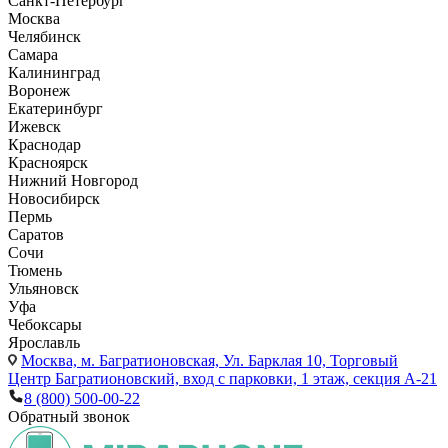
Санкт-Петербург
Москва
Челябинск
Самара
Калининград
Воронеж
Екатеринбург
Ижевск
Краснодар
Красноярск
Нижний Новгород
Новосибирск
Пермь
Саратов
Сочи
Тюмень
Ульяновск
Уфа
Чебоксары
Ярославль
Москва,
м. Багратионовская, Ул. Барклая 10, Торговый
Центр Багратионовский, вход с парковки, 1 этаж, секция А-21
8 (800) 500-00-22
Обратный звонок