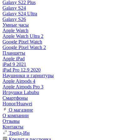
Galaxy S22 Plus
Galaxy S24
Galaxy S24 Ultra
Galaxy S26
Умные часы
Apple Watch
Apple Watch Ultra 2
Google Pixel Watch
Google Pixel Watch 2
Планшеты
Apple iPad
iPad 9 2021
iPad Pro 12.9 2020
Наушники и гарнитуры
Apple Airpods 4
Apple Airpods Pro 3
Игрушки Labubu
Смартфоны
Honor/Huawei
О магазине
О компании
Отзывы
Контакты
Трейд-Ин
Кредит и рассрочка