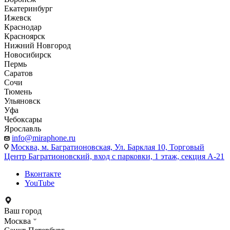
Екатеринбург
Ижевск
Краснодар
Красноярск
Нижний Новгород
Новосибирск
Пермь
Саратов
Сочи
Тюмень
Ульяновск
Уфа
Чебоксары
Ярославль
info@miraphone.ru
Москва,
м. Багратионовская, Ул. Барклая 10, Торговый
Центр Багратионовский, вход с парковки, 1 этаж, секция А-21
Вконтакте
YouTube
Ваш город
Москва