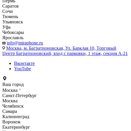
Пермь
Саратов
Сочи
Тюмень
Ульяновск
Уфа
Чебоксары
Ярославль
info@miraphone.ru
Москва,
м. Багратионовская, Ул. Барклая 10, Торговый
Центр Багратионовский, вход с парковки, 1 этаж, секция А-21
Вконтакте
YouTube
Ваш город
Москва
Санкт-Петербург
Москва
Челябинск
Самара
Калининград
Воронеж
Екатеринбург