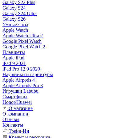
Galaxy S22 Plus
Galaxy S24
Galaxy S24 Ultra
Galaxy S26
Умные часы
Apple Watch
Apple Watch Ultra 2
Google Pixel Watch
Google Pixel Watch 2
Планшеты
Apple iPad
iPad 9 2021
iPad Pro 12.9 2020
Наушники и гарнитуры
Apple Airpods 4
Apple Airpods Pro 3
Игрушки Labubu
Смартфоны
Honor/Huawei
О магазине
О компании
Отзывы
Контакты
Трейд-Ин
Кредит и рассрочка