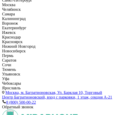
Санкт-Петербург
Москва
Челябинск
Самара
Калининград
Воронеж
Екатеринбург
Ижевск
Краснодар
Красноярск
Нижний Новгород
Новосибирск
Пермь
Саратов
Сочи
Тюмень
Ульяновск
Уфа
Чебоксары
Ярославль
Москва,
м. Багратионовская, Ул. Барклая 10, Торговый
Центр Багратионовский, вход с парковки, 1 этаж, секция А-21
8 (800) 500-00-22
Обратный звонок