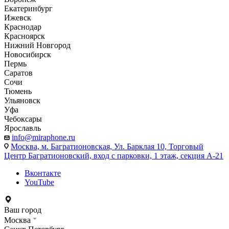
Екатеринбург
Ижевск
Краснодар
Красноярск
Нижний Новгород
Новосибирск
Пермь
Саратов
Сочи
Тюмень
Ульяновск
Уфа
Чебоксары
Ярославль
info@miraphone.ru
Москва,
м. Багратионовская, Ул. Барклая 10, Торговый
Центр Багратионовский, вход с парковки, 1 этаж, секция А-21
Вконтакте
YouTube
Ваш город
Москва