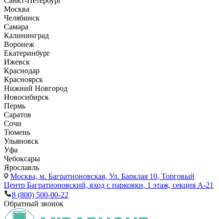
Санкт-Петербург
Москва
Челябинск
Самара
Калининград
Воронеж
Екатеринбург
Ижевск
Краснодар
Красноярск
Нижний Новгород
Новосибирск
Пермь
Саратов
Сочи
Тюмень
Ульяновск
Уфа
Чебоксары
Ярославль
Москва,
м. Багратионовская, Ул. Барклая 10, Торговый
Центр Багратионовский, вход с парковки, 1 этаж, секция А-21
8 (800) 500-00-22
Обратный звонок