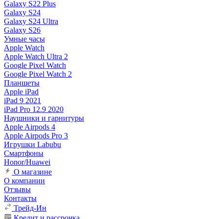
Galaxy S22 Plus
Galaxy S24
Galaxy S24 Ultra
Galaxy S26
Умные часы
Apple Watch
Apple Watch Ultra 2
Google Pixel Watch
Google Pixel Watch 2
Планшеты
Apple iPad
iPad 9 2021
iPad Pro 12.9 2020
Наушники и гарнитуры
Apple Airpods 4
Apple Airpods Pro 3
Игрушки Labubu
Смартфоны
Honor/Huawei
О магазине
О компании
Отзывы
Контакты
Трейд-Ин
Кредит и рассрочка