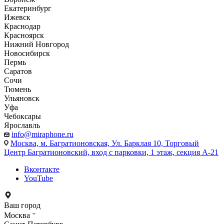
Екатеринбург
Ижевск
Краснодар
Красноярск
Нижний Новгород
Новосибирск
Пермь
Саратов
Сочи
Тюмень
Ульяновск
Уфа
Чебоксары
Ярославль
info@miraphone.ru
Москва,
м. Багратионовская, Ул. Барклая 10, Торговый
Центр Багратионовский, вход с парковки, 1 этаж, секция А-21
Вконтакте
YouTube
Ваш город
Москва