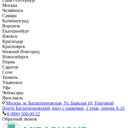
Санкт-Петербург
Москва
Челябинск
Самара
Калининград
Воронеж
Екатеринбург
Ижевск
Краснодар
Красноярск
Нижний Новгород
Новосибирск
Пермь
Саратов
Сочи
Тюмень
Ульяновск
Уфа
Чебоксары
Ярославль
Москва,
м. Багратионовская, Ул. Барклая 10, Торговый
Центр Багратионовский, вход с парковки, 1 этаж, секция А-21
8 (800) 500-00-22
Обратный звонок