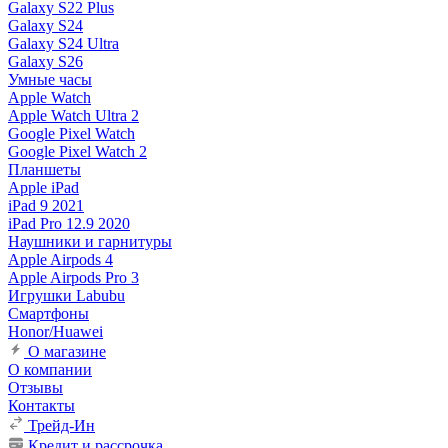
Galaxy S22 Plus
Galaxy S24
Galaxy S24 Ultra
Galaxy S26
Умные часы
Apple Watch
Apple Watch Ultra 2
Google Pixel Watch
Google Pixel Watch 2
Планшеты
Apple iPad
iPad 9 2021
iPad Pro 12.9 2020
Наушники и гарнитуры
Apple Airpods 4
Apple Airpods Pro 3
Игрушки Labubu
Смартфоны
Honor/Huawei
О магазине
О компании
Отзывы
Контакты
Трейд-Ин
Кредит и рассрочка