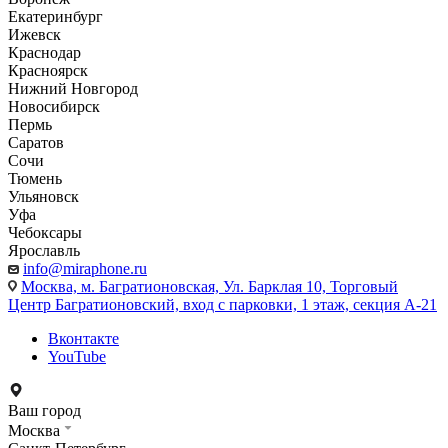
Екатеринбург
Ижевск
Краснодар
Красноярск
Нижний Новгород
Новосибирск
Пермь
Саратов
Сочи
Тюмень
Ульяновск
Уфа
Чебоксары
Ярославль
info@miraphone.ru
Москва,
м. Багратионовская, Ул. Барклая 10, Торговый
Центр Багратионовский, вход с парковки, 1 этаж, секция А-21
Вконтакте
YouTube
Ваш город
Москва