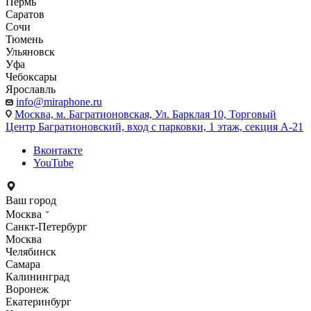
Пермь
Саратов
Сочи
Тюмень
Ульяновск
Уфа
Чебоксары
Ярославль
info@miraphone.ru
Москва,
м. Багратионовская, Ул. Барклая 10, Торговый
Центр Багратионовский, вход с парковки, 1 этаж, секция А-21
Вконтакте
YouTube
Ваш город
Москва
Санкт-Петербург
Москва
Челябинск
Самара
Калининград
Воронеж
Екатеринбург