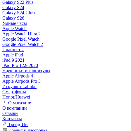
Galaxy S22 Plus
Galaxy S24
Galaxy S24 Ultra
Galaxy S26
Умные часы
Apple Watch
Apple Watch Ultra 2
Google Pixel Watch
Google Pixel Watch 2
Планшеты
Apple iPad
iPad 9 2021
iPad Pro 12.9 2020
Наушники и гарнитуры
Apple Airpods 4
Apple Airpods Pro 3
Игрушки Labubu
Смартфоны
Honor/Huawei
О магазине
О компании
Отзывы
Контакты
Трейд-Ин
Кредит и рассрочка