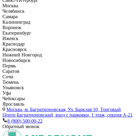
Санкт-Петербург
Москва
Челябинск
Самара
Калининград
Воронеж
Екатеринбург
Ижевск
Краснодар
Красноярск
Нижний Новгород
Новосибирск
Пермь
Саратов
Сочи
Тюмень
Ульяновск
Уфа
Чебоксары
Ярославль
Москва,
м. Багратионовская, Ул. Барклая 10, Торговый
Центр Багратионовский, вход с парковки, 1 этаж, секция А-21
8 (800) 500-00-22
Обратный звонок