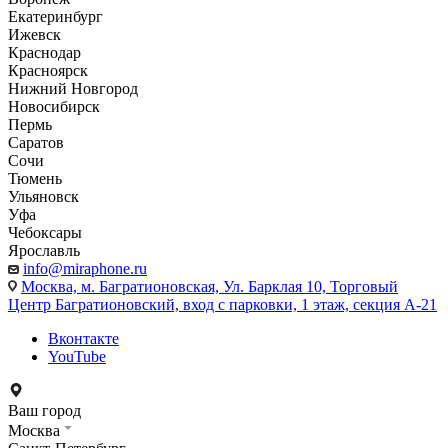
Екатеринбург
Ижевск
Краснодар
Красноярск
Нижний Новгород
Новосибирск
Пермь
Саратов
Сочи
Тюмень
Ульяновск
Уфа
Чебоксары
Ярославль
info@miraphone.ru
Москва,
м. Багратионовская, Ул. Барклая 10, Торговый
Центр Багратионовский, вход с парковки, 1 этаж, секция А-21
Вконтакте
YouTube
Ваш город
Москва