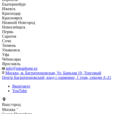
Екатеринбург
Ижевск
Краснодар
Красноярск
Нижний Новгород
Новосибирск
Пермь
Саратов
Сочи
Тюмень
Ульяновск
Уфа
Чебоксары
Ярославль
info@miraphone.ru
Москва,
м. Багратионовская, Ул. Барклая 10, Торговый
Центр Багратионовский, вход с парковки, 1 этаж, секция А-21
Вконтакте
YouTube
Ваш город
Москва