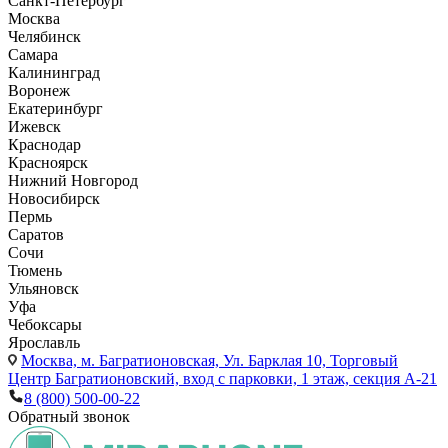
Санкт-Петербург
Москва
Челябинск
Самара
Калининград
Воронеж
Екатеринбург
Ижевск
Краснодар
Красноярск
Нижний Новгород
Новосибирск
Пермь
Саратов
Сочи
Тюмень
Ульяновск
Уфа
Чебоксары
Ярославль
Москва,
м. Багратионовская, Ул. Барклая 10, Торговый
Центр Багратионовский, вход с парковки, 1 этаж, секция А-21
8 (800) 500-00-22
Обратный звонок