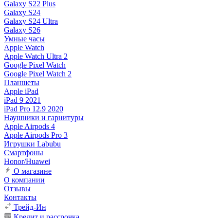
Galaxy S22 Plus
Galaxy S24
Galaxy S24 Ultra
Galaxy S26
Умные часы
Apple Watch
Apple Watch Ultra 2
Google Pixel Watch
Google Pixel Watch 2
Планшеты
Apple iPad
iPad 9 2021
iPad Pro 12.9 2020
Наушники и гарнитуры
Apple Airpods 4
Apple Airpods Pro 3
Игрушки Labubu
Смартфоны
Honor/Huawei
О магазине
О компании
Отзывы
Контакты
Трейд-Ин
Кредит и рассрочка