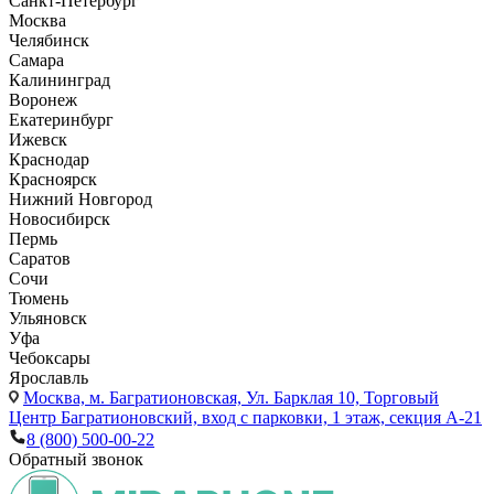
Санкт-Петербург
Москва
Челябинск
Самара
Калининград
Воронеж
Екатеринбург
Ижевск
Краснодар
Красноярск
Нижний Новгород
Новосибирск
Пермь
Саратов
Сочи
Тюмень
Ульяновск
Уфа
Чебоксары
Ярославль
Москва,
м. Багратионовская, Ул. Барклая 10, Торговый
Центр Багратионовский, вход с парковки, 1 этаж, секция А-21
8 (800) 500-00-22
Обратный звонок