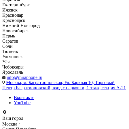
Екатеринбург
Ижевск
Краснодар
Красноярск
Нижний Новгород
Новосибирск
Пермь
Саратов
Сочи
Тюмень
Ульяновск
Уфа
Чебоксары
Ярославль
info@miraphone.ru
Москва,
м. Багратионовская, Ул. Барклая 10, Торговый
Центр Багратионовский, вход с парковки, 1 этаж, секция А-21
Вконтакте
YouTube
Ваш город
Москва