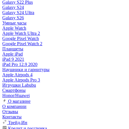
Galaxy S22 Plus
Galaxy S24
Galaxy S24 Ultra
Galaxy S26
Умные часы
Apple Watch
Apple Watch Ultra 2
Google Pixel Watch
Google Pixel Watch 2
Планшеты
Apple iPad
iPad 9 2021
iPad Pro 12.9 2020
Наушники и гарнитуры
Apple Airpods 4
Apple Airpods Pro 3
Игрушки Labubu
Смартфоны
Honor/Huawei
О магазине
О компании
Отзывы
Контакты
Трейд-Ин
Кредит и рассрочка