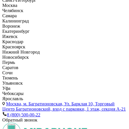
Санкт-Петербург
Москва
Челябинск
Самара
Калининград
Воронеж
Екатеринбург
Ижевск
Краснодар
Красноярск
Нижний Новгород
Новосибирск
Пермь
Саратов
Сочи
Тюмень
Ульяновск
Уфа
Чебоксары
Ярославль
Москва,
м. Багратионовская, Ул. Барклая 10, Торговый
Центр Багратионовский, вход с парковки, 1 этаж, секция А-21
8 (800) 500-00-22
Обратный звонок