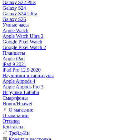
Galaxy S22 Plus
Galaxy S24
Galaxy S24 Ultra
Galaxy S26
Умные часы
Apple Watch
Apple Watch Ultra 2
Google Pixel Watch
Google Pixel Watch 2
Планшеты
Apple iPad
iPad 9 2021
iPad Pro 12.9 2020
Наушники и гарнитуры
Apple Airpods 4
Apple Airpods Pro 3
Игрушки Labubu
Смартфоны
Honor/Huawei
О магазине
О компании
Отзывы
Контакты
Трейд-Ин
Кредит и рассрочка