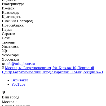
Екатеринбург
Ижевск
Краснодар
Красноярск
Нижний Новгород
Новосибирск
Пермь
Саратов
Сочи
Тюмень
Ульяновск
Уфа
Чебоксары
Ярославль
info@miraphone.ru
Москва,
м. Багратионовская, Ул. Барклая 10, Торговый
Центр Багратионовский, вход с парковки, 1 этаж, секция А-21
Вконтакте
YouTube
Ваш город
Москва