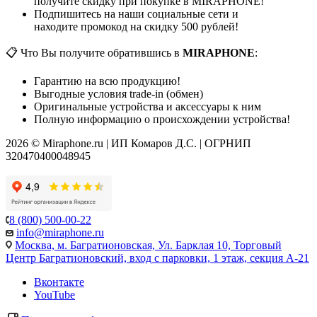
получите скидку при покупке в MIRAPHONE!
Подпишитесь на наши социальные сети и
находите промокод на скидку 500 рублей!
📋 Что Вы получите обратившись в
MIRAPHONE
:
Гарантию на всю продукцию!
Выгодные условия trade-in (обмен)
Оригинальные устройства и аксессуары к ним
Полную информацию о происхождении устройства!
2026 © Miraphone.ru | ИП Комаров Д.С. | ОГРНИП
320470400048945
8 (800) 500-00-22
info@miraphone.ru
Москва,
м. Багратионовская, Ул. Барклая 10, Торговый
Центр Багратионовский, вход с парковки, 1 этаж, секция А-21
Вконтакте
YouTube