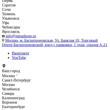
Пермь
Саратов
Сочи
Тюмень
Ульяновск
Уфа
Чебоксары
Ярославль
info@miraphone.ru
Москва,
м. Багратионовская, Ул. Барклая 10, Торговый
Центр Багратионовский, вход с парковки, 1 этаж, секция А-21
Вконтакте
YouTube
Ваш город
Москва
Санкт-Петербург
Москва
Челябинск
Самара
Калининград
Воронеж
Екатеринбург