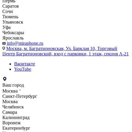
Пермь
Саратов
Сочи
Тюмень
Ульяновск
Уфа
Чебоксары
Ярославль
info@miraphone.ru
Москва,
м. Багратионовская, Ул. Барклая 10, Торговый
Центр Багратионовский, вход с парковки, 1 этаж, секция А-21
Вконтакте
YouTube
Ваш город
Москва
Санкт-Петербург
Москва
Челябинск
Самара
Калининград
Воронеж
Екатеринбург