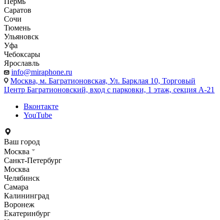
Пермь
Саратов
Сочи
Тюмень
Ульяновск
Уфа
Чебоксары
Ярославль
info@miraphone.ru
Москва,
м. Багратионовская, Ул. Барклая 10, Торговый
Центр Багратионовский, вход с парковки, 1 этаж, секция А-21
Вконтакте
YouTube
Ваш город
Москва
Санкт-Петербург
Москва
Челябинск
Самара
Калининград
Воронеж
Екатеринбург