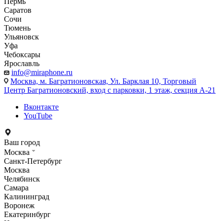
Пермь
Саратов
Сочи
Тюмень
Ульяновск
Уфа
Чебоксары
Ярославль
info@miraphone.ru
Москва,
м. Багратионовская, Ул. Барклая 10, Торговый
Центр Багратионовский, вход с парковки, 1 этаж, секция А-21
Вконтакте
YouTube
Ваш город
Москва
Санкт-Петербург
Москва
Челябинск
Самара
Калининград
Воронеж
Екатеринбург