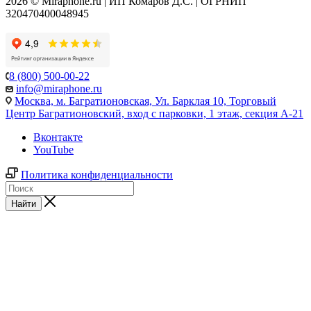
2026 © Miraphone.ru | ИП Комаров Д.С. | ОГРНИП
320470400048945
8 (800) 500-00-22
info@miraphone.ru
Москва,
м. Багратионовская, Ул. Барклая 10, Торговый
Центр Багратионовский, вход с парковки, 1 этаж, секция А-21
Вконтакте
YouTube
Политика конфиденциальности
Найти