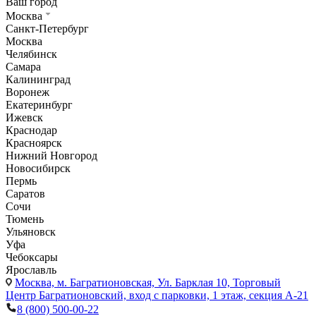
Ваш город
Москва
Санкт-Петербург
Москва
Челябинск
Самара
Калининград
Воронеж
Екатеринбург
Ижевск
Краснодар
Красноярск
Нижний Новгород
Новосибирск
Пермь
Саратов
Сочи
Тюмень
Ульяновск
Уфа
Чебоксары
Ярославль
Москва,
м. Багратионовская, Ул. Барклая 10, Торговый
Центр Багратионовский, вход с парковки, 1 этаж, секция А-21
8 (800) 500-00-22