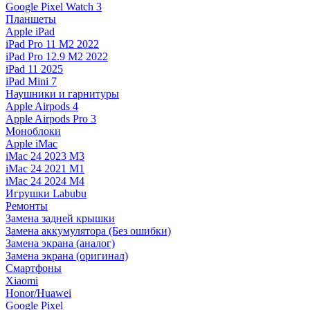
Google Pixel Watch 3
Планшеты
Apple iPad
iPad Pro 11 M2 2022
iPad Pro 12.9 M2 2022
iPad 11 2025
iPad Mini 7
Наушники и гарнитуры
Apple Airpods 4
Apple Airpods Pro 3
Моноблоки
Apple iMac
iMac 24 2023 M3
iMac 24 2021 M1
iMac 24 2024 M4
Игрушки Labubu
Ремонты
Замена задней крышки
Замена аккумулятора (Без ошибки)
Замена экрана (аналог)
Замена экрана (оригинал)
Смартфоны
Xiaomi
Honor/Huawei
Google Pixel