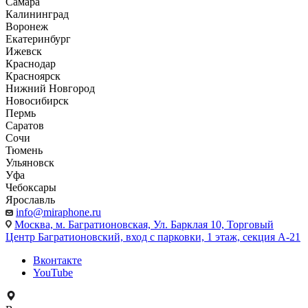
Самара
Калининград
Воронеж
Екатеринбург
Ижевск
Краснодар
Красноярск
Нижний Новгород
Новосибирск
Пермь
Саратов
Сочи
Тюмень
Ульяновск
Уфа
Чебоксары
Ярославль
info@miraphone.ru
Москва,
м. Багратионовская, Ул. Барклая 10, Торговый
Центр Багратионовский, вход с парковки, 1 этаж, секция А-21
Вконтакте
YouTube