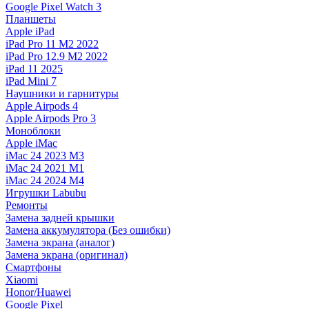
Google Pixel Watch 3
Планшеты
Apple iPad
iPad Pro 11 M2 2022
iPad Pro 12.9 M2 2022
iPad 11 2025
iPad Mini 7
Наушники и гарнитуры
Apple Airpods 4
Apple Airpods Pro 3
Моноблоки
Apple iMac
iMac 24 2023 M3
iMac 24 2021 M1
iMac 24 2024 M4
Игрушки Labubu
Ремонты
Замена задней крышки
Замена аккумулятора (Без ошибки)
Замена экрана (аналог)
Замена экрана (оригинал)
Смартфоны
Xiaomi
Honor/Huawei
Google Pixel