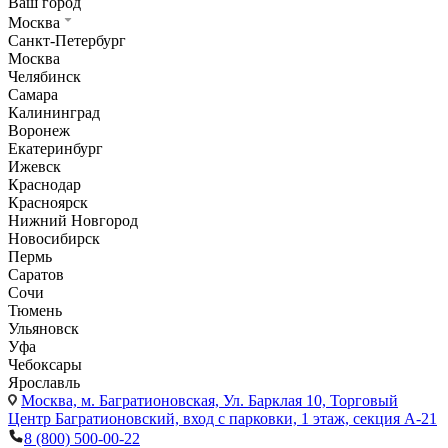
Ваш город
Москва
Санкт-Петербург
Москва
Челябинск
Самара
Калининград
Воронеж
Екатеринбург
Ижевск
Краснодар
Красноярск
Нижний Новгород
Новосибирск
Пермь
Саратов
Сочи
Тюмень
Ульяновск
Уфа
Чебоксары
Ярославль
Москва,
м. Багратионовская, Ул. Барклая 10, Торговый
Центр Багратионовский, вход с парковки, 1 этаж, секция А-21
8 (800) 500-00-22