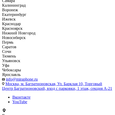
Самара
Калининград
Воронеж
Екатеринбург
Ижевск
Краснодар
Красноярск
Нижний Новгород
Новосибирск
Пермь
Саратов
Сочи
Тюмень
Ульяновск
Уфа
Чебоксары
Ярославль
info@miraphone.ru
Москва,
м. Багратионовская, Ул. Барклая 10, Торговый
Центр Багратионовский, вход с парковки, 1 этаж, секция А-21
Вконтакте
YouTube