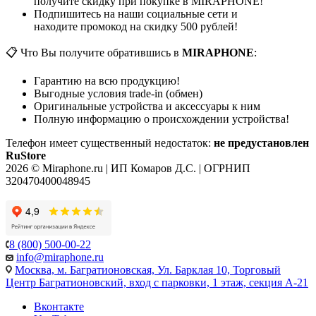
получите скидку при покупке в MIRAPHONE!
Подпишитесь на наши социальные сети и
находите промокод на скидку 500 рублей!
📋 Что Вы получите обратившись в
MIRAPHONE
:
Гарантию на всю продукцию!
Выгодные условия trade-in (обмен)
Оригинальные устройства и аксессуары к ним
Полную информацию о происхождении устройства!
Телефон имеет существенный недостаток:
не предустановлен
RuStore
2026 © Miraphone.ru | ИП Комаров Д.С. | ОГРНИП
320470400048945
8 (800) 500-00-22
info@miraphone.ru
Москва,
м. Багратионовская, Ул. Барклая 10, Торговый
Центр Багратионовский, вход с парковки, 1 этаж, секция А-21
Вконтакте