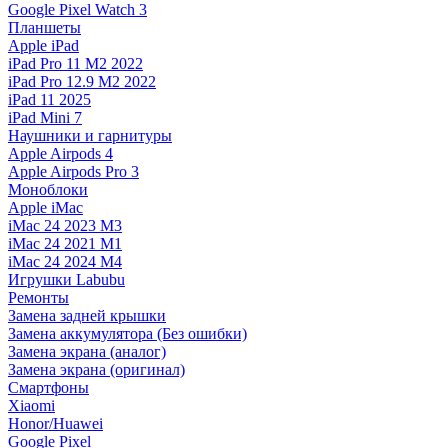
Google Pixel Watch 3
Планшеты
Apple iPad
iPad Pro 11 M2 2022
iPad Pro 12.9 M2 2022
iPad 11 2025
iPad Mini 7
Наушники и гарнитуры
Apple Airpods 4
Apple Airpods Pro 3
Моноблоки
Apple iMac
iMac 24 2023 M3
iMac 24 2021 M1
iMac 24 2024 M4
Игрушки Labubu
Ремонты
Замена задней крышки
Замена аккумулятора (Без ошибки)
Замена экрана (аналог)
Замена экрана (оригинал)
Смартфоны
Xiaomi
Honor/Huawei
Google Pixel