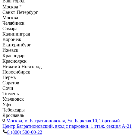
Ваш город
Москва
Санкт-Петербург
Москва
Челябинск
Самара
Калининград
Воронеж
Екатеринбург
Ижевск
Краснодар
Красноярск
Нижний Новгород
Новосибирск
Пермь
Саратов
Сочи
Тюмень
Ульяновск
Уфа
Чебоксары
Ярославль
Москва,
м. Багратионовская, Ул. Барклая 10, Торговый
Центр Багратионовский, вход с парковки, 1 этаж, секция А-21
8 (800) 500-00-22