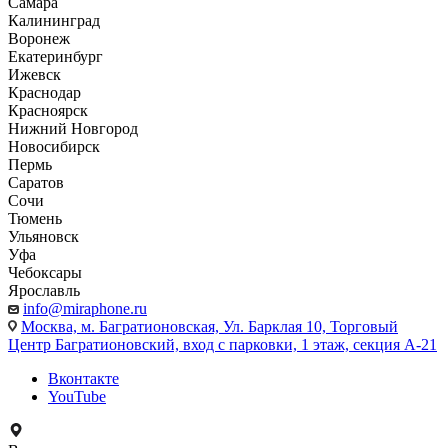
Самара
Калининград
Воронеж
Екатеринбург
Ижевск
Краснодар
Красноярск
Нижний Новгород
Новосибирск
Пермь
Саратов
Сочи
Тюмень
Ульяновск
Уфа
Чебоксары
Ярославль
info@miraphone.ru
Москва,
м. Багратионовская, Ул. Барклая 10, Торговый
Центр Багратионовский, вход с парковки, 1 этаж, секция А-21
Вконтакте
YouTube