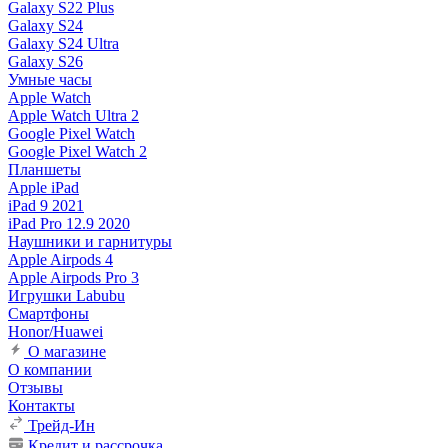
Galaxy S22 Plus
Galaxy S24
Galaxy S24 Ultra
Galaxy S26
Умные часы
Apple Watch
Apple Watch Ultra 2
Google Pixel Watch
Google Pixel Watch 2
Планшеты
Apple iPad
iPad 9 2021
iPad Pro 12.9 2020
Наушники и гарнитуры
Apple Airpods 4
Apple Airpods Pro 3
Игрушки Labubu
Смартфоны
Honor/Huawei
О магазине
О компании
Отзывы
Контакты
Трейд-Ин
Кредит и рассрочка