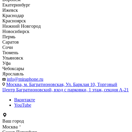
Екатеринбург
Ижевск
Краснодар
Красноярск
Нижний Новгород
Новосибирск
Пермь
Саратов
Сочи
Тюмень
Ульяновск
Уфа
Чебоксары
Ярославль
info@miraphone.ru
Москва,
м. Багратионовская, Ул. Барклая 10, Торговый
Центр Багратионовский, вход с парковки, 1 этаж, секция А-21
Вконтакте
YouTube
Ваш город
Москва