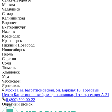
Санкт-Петербург
Москва
Челябинск
Самара
Калининград
Воронеж
Екатеринбург
Ижевск
Краснодар
Красноярск
Нижний Новгород
Новосибирск
Пермь
Саратов
Сочи
Тюмень
Ульяновск
Уфа
Чебоксары
Ярославль
Москва,
м. Багратионовская, Ул. Барклая 10, Торговый
Центр Багратионовский, вход с парковки, 1 этаж, секция А-21
8 (800) 500-00-22
Обратный звонок