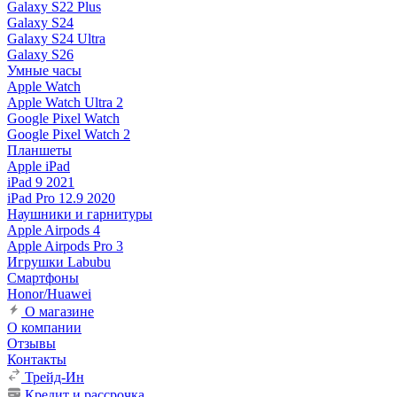
Galaxy S22 Plus
Galaxy S24
Galaxy S24 Ultra
Galaxy S26
Умные часы
Apple Watch
Apple Watch Ultra 2
Google Pixel Watch
Google Pixel Watch 2
Планшеты
Apple iPad
iPad 9 2021
iPad Pro 12.9 2020
Наушники и гарнитуры
Apple Airpods 4
Apple Airpods Pro 3
Игрушки Labubu
Смартфоны
Honor/Huawei
О магазине
О компании
Отзывы
Контакты
Трейд-Ин
Кредит и рассрочка