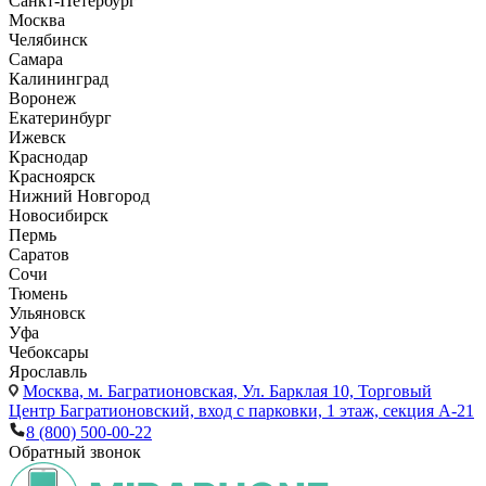
Санкт-Петербург
Москва
Челябинск
Самара
Калининград
Воронеж
Екатеринбург
Ижевск
Краснодар
Красноярск
Нижний Новгород
Новосибирск
Пермь
Саратов
Сочи
Тюмень
Ульяновск
Уфа
Чебоксары
Ярославль
Москва,
м. Багратионовская, Ул. Барклая 10, Торговый
Центр Багратионовский, вход с парковки, 1 этаж, секция А-21
8 (800) 500-00-22
Обратный звонок