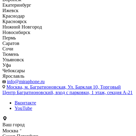
Екатеринбург
Ижевск
Краснодар
Красноярск
Нижний Новгород
Новосибирск
Пермь
Саратов
Сочи
Тюмень
Ульяновск
Уфа
Чебоксары
Ярославль
info@miraphone.ru
Москва,
м. Багратионовская, Ул. Барклая 10, Торговый
Центр Багратионовский, вход с парковки, 1 этаж, секция А-21
Вконтакте
YouTube
Ваш город
Москва