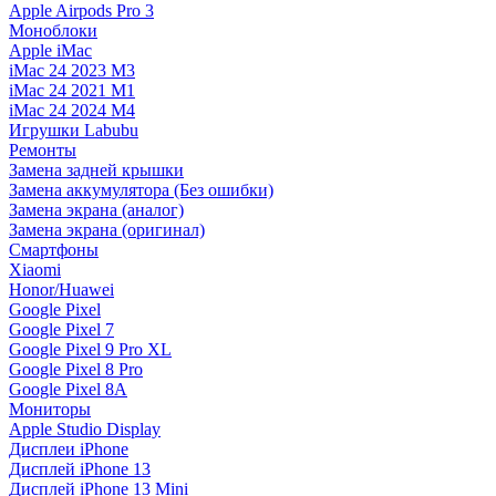
Apple Airpods Pro 3
Моноблоки
Apple iMac
iMac 24 2023 M3
iMac 24 2021 M1
iMac 24 2024 M4
Игрушки Labubu
Ремонты
Замена задней крышки
Замена аккумулятора (Без ошибки)
Замена экрана (аналог)
Замена экрана (оригинал)
Смартфоны
Xiaomi
Honor/Huawei
Google Pixel
Google Pixel 7
Google Pixel 9 Pro XL
Google Pixel 8 Pro
Google Pixel 8A
Мониторы
Apple Studio Display
Дисплеи iPhone
Дисплей iPhone 13
Дисплей iPhone 13 Mini