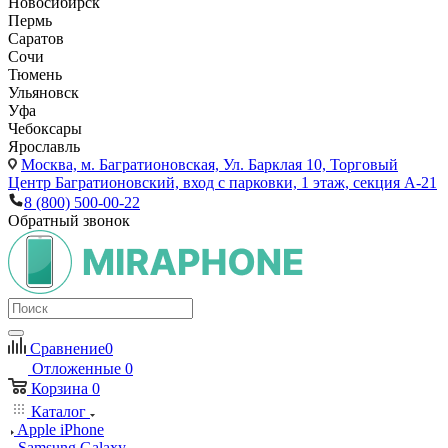
Новосибирск
Пермь
Саратов
Сочи
Тюмень
Ульяновск
Уфа
Чебоксары
Ярославль
Москва,
м. Багратионовская, Ул. Барклая 10, Торговый
Центр Багратионовский, вход с парковки, 1 этаж, секция А-21
8 (800) 500-00-22
Обратный звонок
Сравнение
0
Отложенные
0
Корзина
0
Каталог
Apple iPhone
Samsung Galaxy