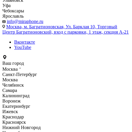
Ульяновск
Уфа
Чебоксары
Ярославль
info@miraphone.ru
Москва,
м. Багратионовская, Ул. Барклая 10, Торговый
Центр Багратионовский, вход с парковки, 1 этаж, секция А-21
Вконтакте
YouTube
Ваш город
Москва
Санкт-Петербург
Москва
Челябинск
Самара
Калининград
Воронеж
Екатеринбург
Ижевск
Краснодар
Красноярск
Нижний Новгород