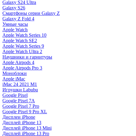
Galaxy S24 Ultra
Galaxy S26
Смартфоны серии Galaxy Z
Galaxy Z Fold 4
Умные часы
Apple Watch
Apple Watch Series 10
Apple Watch SE2
Apple Watch Series 9
Apple Watch Ultra 2
Наушники и гарнитуры
Apple Airpods 4
Apple Airpods Pro 3
Моноблоки
Apple iMac
iMac 24 2021 M1
Игрушки Labubu
Google Pixel
Google Pixel 7А
Google Pixel 7 Pro
Google Pixel 9 Pro XL
Дисплеи iPhone
Дисплей iPhone 13
Дисплей iPhone 13 Mini
Дисплей iPhone 13 Pro