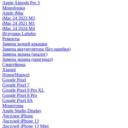
Apple Airpods Pro 3
Моноблоки
Apple iMac
iMac 24 2023 M3
iMac 24 2021 M1
iMac 24 2024 M4
Игрушки Labubu
Ремонты
Замена задней крышки
Замена аккумулятора (Без ошибки)
Замена экрана (аналог)
Замена экрана (оригинал)
Смартфоны
Xiaomi
Honor/Huawei
Google Pixel
Google Pixel 7
Google Pixel 9 Pro XL
Google Pixel 8 Pro
Google Pixel 8A
Мониторы
Apple Studio Display
Дисплеи iPhone
Дисплей iPhone 13
Дисплей iPhone 13 Mini