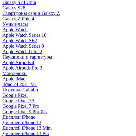
Galaxy S24 Ultra
Galaxy S26
Смартфоны серии Galaxy Z
Galaxy Z Fold 4
Умные часы
Apple Watch
Apple Watch Series 10
Apple Watch SE2
Apple Watch Series 9
Apple Watch Ultra 2
Наушники и гарнитуры
Apple Airpods 4
Apple Airpods Pro 3
Моноблоки
Apple iMac
iMac 24 2021 M1
Игрушки Labubu
Google Pixel
Google Pixel 7А
Google Pixel 7 Pro
Google Pixel 9 Pro XL
Дисплеи iPhone
Дисплей iPhone 13
Дисплей iPhone 13 Mini
Дисплей iPhone 13 Pro