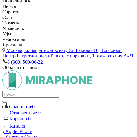
Новосибирск
Пермь
Саратов
Сочи
Тюмень
Ульяновск
Уфа
Чебоксары
Ярославль
Москва,
м. Багратионовская, Ул. Барклая 10, Торговый
Центр Багратионовский, вход с парковки, 1 этаж, секция А-21
8 (800) 500-00-22
Обратный звонок
Сравнение
0
Отложенные
0
Корзина
0
Каталог
Apple iPhone
Samsung Galaxy