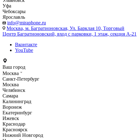
Ульяновск
Уфа
Чебоксары
Ярославль
info@miraphone.ru
Москва,
м. Багратионовская, Ул. Барклая 10, Торговый
Центр Багратионовский, вход с парковки, 1 этаж, секция А-21
Вконтакте
YouTube
Ваш город
Москва
Санкт-Петербург
Москва
Челябинск
Самара
Калининград
Воронеж
Екатеринбург
Ижевск
Краснодар
Красноярск
Нижний Новгород