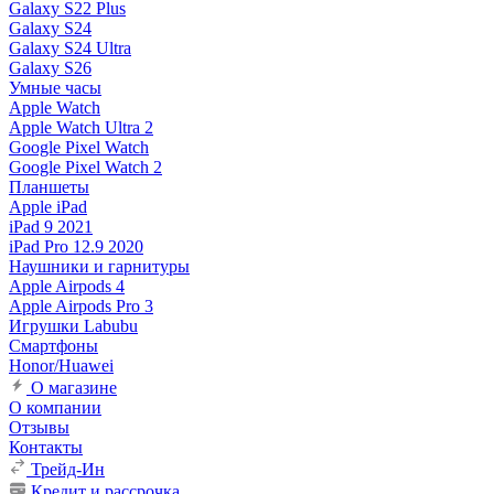
Galaxy S22 Plus
Galaxy S24
Galaxy S24 Ultra
Galaxy S26
Умные часы
Apple Watch
Apple Watch Ultra 2
Google Pixel Watch
Google Pixel Watch 2
Планшеты
Apple iPad
iPad 9 2021
iPad Pro 12.9 2020
Наушники и гарнитуры
Apple Airpods 4
Apple Airpods Pro 3
Игрушки Labubu
Смартфоны
Honor/Huawei
О магазине
О компании
Отзывы
Контакты
Трейд-Ин
Кредит и рассрочка