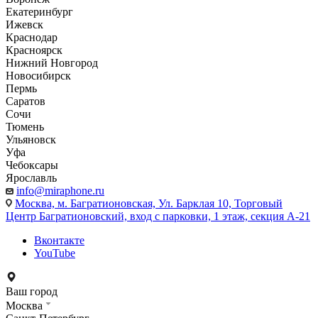
Екатеринбург
Ижевск
Краснодар
Красноярск
Нижний Новгород
Новосибирск
Пермь
Саратов
Сочи
Тюмень
Ульяновск
Уфа
Чебоксары
Ярославль
info@miraphone.ru
Москва,
м. Багратионовская, Ул. Барклая 10, Торговый
Центр Багратионовский, вход с парковки, 1 этаж, секция А-21
Вконтакте
YouTube
Ваш город
Москва