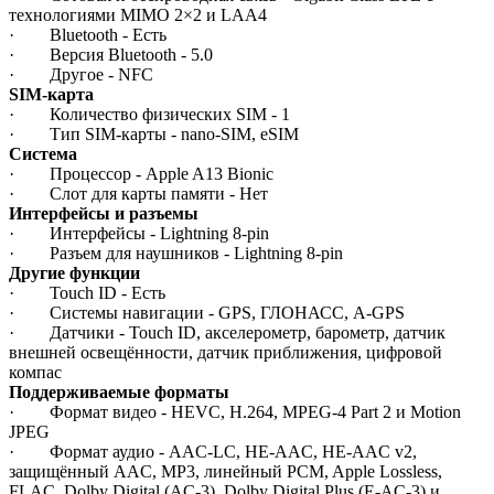
технологиями MIMO 2×2 и LAA4
· Bluetooth - Есть
· Версия Bluetooth - 5.0
· Другое - NFC
SIM-карта
· Количество физических SIM - 1
· Тип SIM-карты - nano-SIM, eSIM
Система
· Процессор - Apple A13 Bionic
· Слот для карты памяти - Нет
Интерфейсы и разъемы
· Интерфейсы - Lightning 8-pin
· Разъем для наушников - Lightning 8-pin
Другие функции
· Touch ID - Есть
· Системы навигации - GPS, ГЛОНАСС, A-GPS
· Датчики - Touch ID, акселерометр, барометр, датчик
внешней освещённости, датчик приближения, цифровой
компас
Поддерживаемые форматы
· Формат видео - HEVC, H.264, MPEG‑4 Part 2 и Motion
JPEG
· Формат аудио - AAC‑LC, HE‑AAC, HE‑AAC v2,
защищённый AAC, MP3, линейный PCM, Apple Lossless,
FLAC, Dolby Digital (AC‑3), Dolby Digital Plus (E‑AC‑3) и