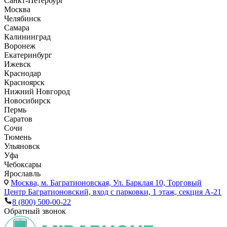
Санкт-Петербург
Москва
Челябинск
Самара
Калининград
Воронеж
Екатеринбург
Ижевск
Краснодар
Красноярск
Нижний Новгород
Новосибирск
Пермь
Саратов
Сочи
Тюмень
Ульяновск
Уфа
Чебоксары
Ярославль
Москва,
м. Багратионовская, Ул. Барклая 10, Торговый
Центр Багратионовский, вход с парковки, 1 этаж, секция А-21
8 (800) 500-00-22
Обратный звонок