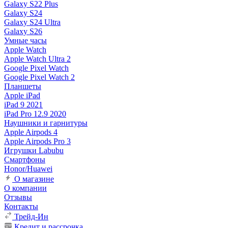
Galaxy S22 Plus
Galaxy S24
Galaxy S24 Ultra
Galaxy S26
Умные часы
Apple Watch
Apple Watch Ultra 2
Google Pixel Watch
Google Pixel Watch 2
Планшеты
Apple iPad
iPad 9 2021
iPad Pro 12.9 2020
Наушники и гарнитуры
Apple Airpods 4
Apple Airpods Pro 3
Игрушки Labubu
Смартфоны
Honor/Huawei
О магазине
О компании
Отзывы
Контакты
Трейд-Ин
Кредит и рассрочка