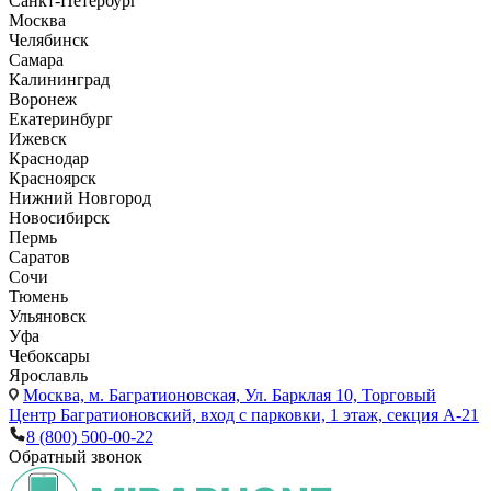
Санкт-Петербург
Москва
Челябинск
Самара
Калининград
Воронеж
Екатеринбург
Ижевск
Краснодар
Красноярск
Нижний Новгород
Новосибирск
Пермь
Саратов
Сочи
Тюмень
Ульяновск
Уфа
Чебоксары
Ярославль
Москва,
м. Багратионовская, Ул. Барклая 10, Торговый
Центр Багратионовский, вход с парковки, 1 этаж, секция А-21
8 (800) 500-00-22
Обратный звонок