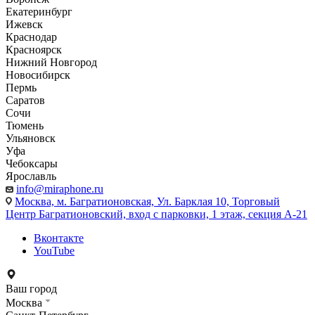
Екатеринбург
Ижевск
Краснодар
Красноярск
Нижний Новгород
Новосибирск
Пермь
Саратов
Сочи
Тюмень
Ульяновск
Уфа
Чебоксары
Ярославль
info@miraphone.ru
Москва,
м. Багратионовская, Ул. Барклая 10, Торговый
Центр Багратионовский, вход с парковки, 1 этаж, секция А-21
Вконтакте
YouTube
Ваш город
Москва