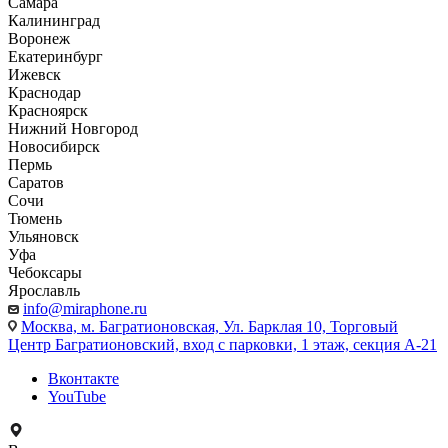
Самара
Калининград
Воронеж
Екатеринбург
Ижевск
Краснодар
Красноярск
Нижний Новгород
Новосибирск
Пермь
Саратов
Сочи
Тюмень
Ульяновск
Уфа
Чебоксары
Ярославль
info@miraphone.ru
Москва,
м. Багратионовская, Ул. Барклая 10, Торговый
Центр Багратионовский, вход с парковки, 1 этаж, секция А-21
Вконтакте
YouTube