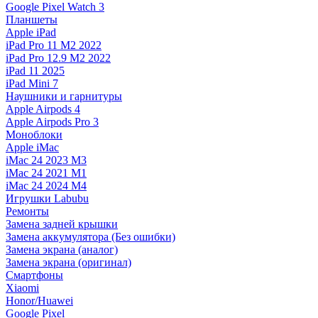
Google Pixel Watch 3
Планшеты
Apple iPad
iPad Pro 11 M2 2022
iPad Pro 12.9 M2 2022
iPad 11 2025
iPad Mini 7
Наушники и гарнитуры
Apple Airpods 4
Apple Airpods Pro 3
Моноблоки
Apple iMac
iMac 24 2023 M3
iMac 24 2021 M1
iMac 24 2024 M4
Игрушки Labubu
Ремонты
Замена задней крышки
Замена аккумулятора (Без ошибки)
Замена экрана (аналог)
Замена экрана (оригинал)
Смартфоны
Xiaomi
Honor/Huawei
Google Pixel