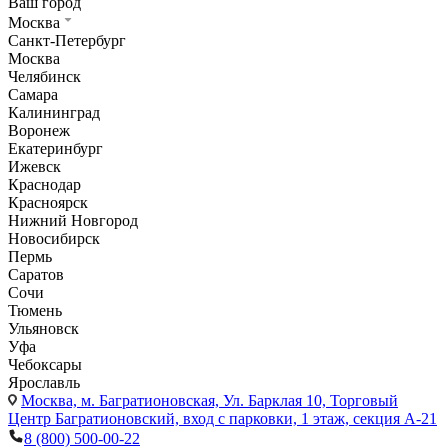
Ваш город
Москва
Санкт-Петербург
Москва
Челябинск
Самара
Калининград
Воронеж
Екатеринбург
Ижевск
Краснодар
Красноярск
Нижний Новгород
Новосибирск
Пермь
Саратов
Сочи
Тюмень
Ульяновск
Уфа
Чебоксары
Ярославль
Москва,
м. Багратионовская, Ул. Барклая 10, Торговый
Центр Багратионовский, вход с парковки, 1 этаж, секция А-21
8 (800) 500-00-22