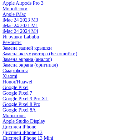
Apple Airpods Pro 3
Моноблоки
Apple iMac
iMac 24 2023 M3
iMac 24 2021 M1
iMac 24 2024 M4
Игрушки Labubu
Ремонты
Замена задней крышки
Замена аккумулятора (Без ошибки)
Замена экрана (аналог)
Замена экрана (оригинал)
Смартфоны
Xiaomi
Honor/Huawei
Google Pixel
Google Pixel 7
Google Pixel 9 Pro XL
Google Pixel 8 Pro
Google Pixel 8A
Мониторы
Apple Studio Display
Дисплеи iPhone
Дисплей iPhone 13
Дисплей iPhone 13 Mini