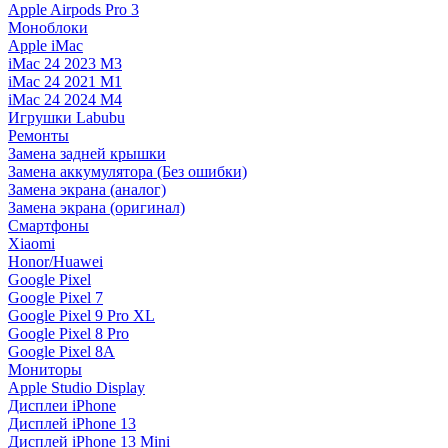
Apple Airpods Pro 3
Моноблоки
Apple iMac
iMac 24 2023 M3
iMac 24 2021 M1
iMac 24 2024 M4
Игрушки Labubu
Ремонты
Замена задней крышки
Замена аккумулятора (Без ошибки)
Замена экрана (аналог)
Замена экрана (оригинал)
Смартфоны
Xiaomi
Honor/Huawei
Google Pixel
Google Pixel 7
Google Pixel 9 Pro XL
Google Pixel 8 Pro
Google Pixel 8A
Мониторы
Apple Studio Display
Дисплеи iPhone
Дисплей iPhone 13
Дисплей iPhone 13 Mini