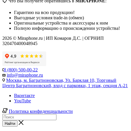
📋 Что Вы получите обратившись в
MIRAPHONE
:
Гарантию на всю продукцию!
Выгодные условия trade-in (обмен)
Оригинальные устройства и аксессуары к ним
Полную информацию о происхождении устройства!
2026 © Miraphone.ru | ИП Комаров Д.С. | ОГРНИП
320470400048945
8 (800) 500-00-22
info@miraphone.ru
Москва,
м. Багратионовская, Ул. Барклая 10, Торговый
Центр Багратионовский, вход с парковки, 1 этаж, секция А-21
Вконтакте
YouTube
Политика конфиденциальности
Найти