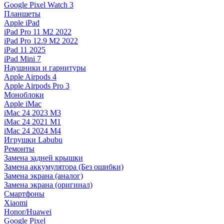
Google Pixel Watch 3
Планшеты
Apple iPad
iPad Pro 11 M2 2022
iPad Pro 12.9 M2 2022
iPad 11 2025
iPad Mini 7
Наушники и гарнитуры
Apple Airpods 4
Apple Airpods Pro 3
Моноблоки
Apple iMac
iMac 24 2023 M3
iMac 24 2021 M1
iMac 24 2024 M4
Игрушки Labubu
Ремонты
Замена задней крышки
Замена аккумулятора (Без ошибки)
Замена экрана (аналог)
Замена экрана (оригинал)
Смартфоны
Xiaomi
Honor/Huawei
Google Pixel