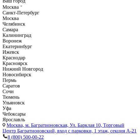
Ваш город
Москва
Санкт-Петербург
Москва
Челябинск
Самара
Калининград
Воронеж
Екатеринбург
Ижевск
Краснодар
Красноярск
Нижний Новгород
Новосибирск
Пермь
Саратов
Сочи
Тюмень
Ульяновск
Уфа
Чебоксары
Ярославль
Москва,
м. Багратионовская, Ул. Барклая 10, Торговый
Центр Багратионовский, вход с парковки, 1 этаж, секция А-21
8 (800) 500-00-22