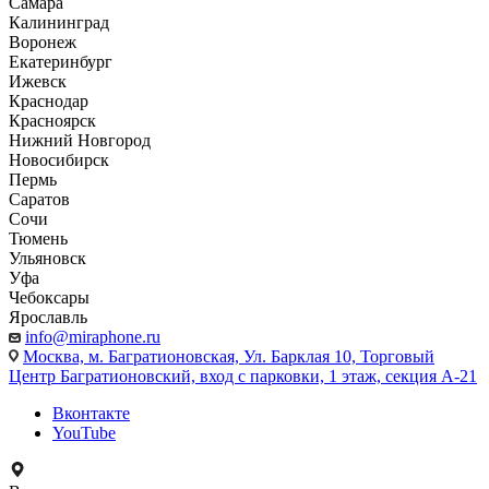
Самара
Калининград
Воронеж
Екатеринбург
Ижевск
Краснодар
Красноярск
Нижний Новгород
Новосибирск
Пермь
Саратов
Сочи
Тюмень
Ульяновск
Уфа
Чебоксары
Ярославль
info@miraphone.ru
Москва,
м. Багратионовская, Ул. Барклая 10, Торговый
Центр Багратионовский, вход с парковки, 1 этаж, секция А-21
Вконтакте
YouTube