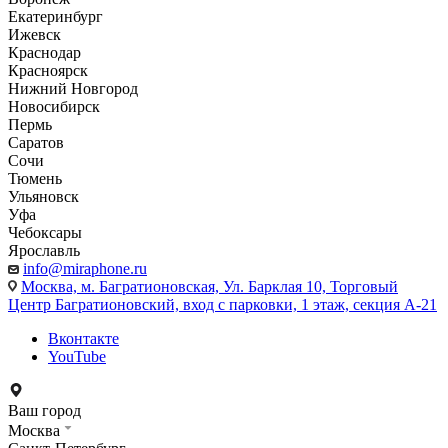
Екатеринбург
Ижевск
Краснодар
Красноярск
Нижний Новгород
Новосибирск
Пермь
Саратов
Сочи
Тюмень
Ульяновск
Уфа
Чебоксары
Ярославль
info@miraphone.ru
Москва,
м. Багратионовская, Ул. Барклая 10, Торговый
Центр Багратионовский, вход с парковки, 1 этаж, секция А-21
Вконтакте
YouTube
Ваш город
Москва