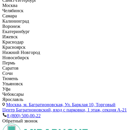
Санкт-Петербург
Москва
Челябинск
Самара
Калининград
Воронеж
Екатеринбург
Ижевск
Краснодар
Красноярск
Нижний Новгород
Новосибирск
Пермь
Саратов
Сочи
Тюмень
Ульяновск
Уфа
Чебоксары
Ярославль
Москва,
м. Багратионовская, Ул. Барклая 10, Торговый
Центр Багратионовский, вход с парковки, 1 этаж, секция А-21
8 (800) 500-00-22
Обратный звонок