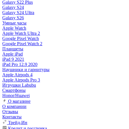
Galaxy S22 Plus
Galaxy S24
Galaxy S24 Ultra
Galaxy S26
Умные часы
Apple Watch
Apple Watch Ultra 2
Google Pixel Watch
Google Pixel Watch 2
Планшеты
Apple iPad
iPad 9 2021
iPad Pro 12.9 2020
Наушники и гарнитуры
Apple Airpods 4
Apple Airpods Pro 3
Игрушки Labubu
Смартфоны
Honor/Huawei
О магазине
О компании
Отзывы
Контакты
Трейд-Ин
Кредит и рассрочка