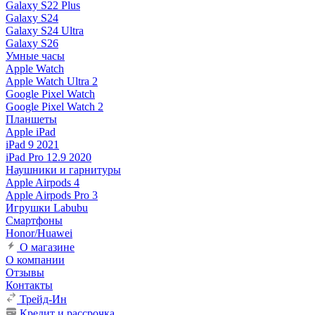
Galaxy S22 Plus
Galaxy S24
Galaxy S24 Ultra
Galaxy S26
Умные часы
Apple Watch
Apple Watch Ultra 2
Google Pixel Watch
Google Pixel Watch 2
Планшеты
Apple iPad
iPad 9 2021
iPad Pro 12.9 2020
Наушники и гарнитуры
Apple Airpods 4
Apple Airpods Pro 3
Игрушки Labubu
Смартфоны
Honor/Huawei
О магазине
О компании
Отзывы
Контакты
Трейд-Ин
Кредит и рассрочка