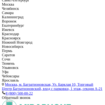
Санкт-Петербург
Москва
Челябинск
Самара
Калининград
Воронеж
Екатеринбург
Ижевск
Краснодар
Красноярск
Нижний Новгород
Новосибирск
Пермь
Саратов
Сочи
Тюмень
Ульяновск
Уфа
Чебоксары
Ярославль
Москва,
м. Багратионовская, Ул. Барклая 10, Торговый
Центр Багратионовский, вход с парковки, 1 этаж, секция А-21
8 (800) 500-00-22
Обратный звонок