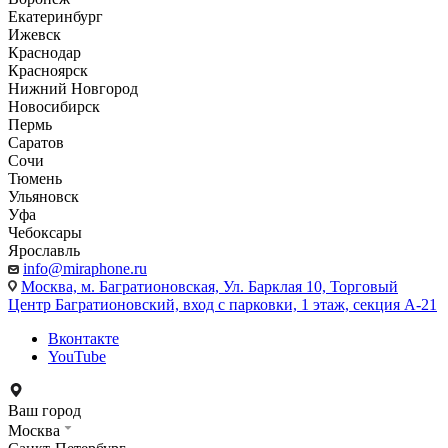
Екатеринбург
Ижевск
Краснодар
Красноярск
Нижний Новгород
Новосибирск
Пермь
Саратов
Сочи
Тюмень
Ульяновск
Уфа
Чебоксары
Ярославль
info@miraphone.ru
Москва,
м. Багратионовская, Ул. Барклая 10, Торговый
Центр Багратионовский, вход с парковки, 1 этаж, секция А-21
Вконтакте
YouTube
Ваш город
Москва