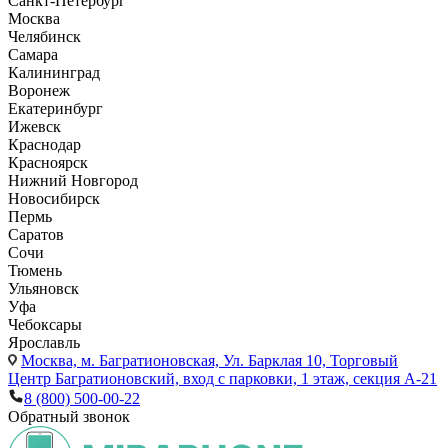
Санкт-Петербург
Москва
Челябинск
Самара
Калининград
Воронеж
Екатеринбург
Ижевск
Краснодар
Красноярск
Нижний Новгород
Новосибирск
Пермь
Саратов
Сочи
Тюмень
Ульяновск
Уфа
Чебоксары
Ярославль
Москва,
м. Багратионовская, Ул. Барклая 10, Торговый
Центр Багратионовский, вход с парковки, 1 этаж, секция А-21
8 (800) 500-00-22
Обратный звонок