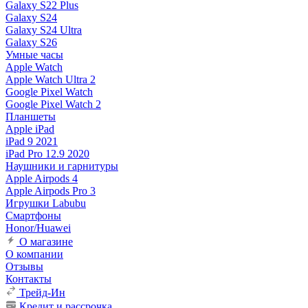
Galaxy S22 Plus
Galaxy S24
Galaxy S24 Ultra
Galaxy S26
Умные часы
Apple Watch
Apple Watch Ultra 2
Google Pixel Watch
Google Pixel Watch 2
Планшеты
Apple iPad
iPad 9 2021
iPad Pro 12.9 2020
Наушники и гарнитуры
Apple Airpods 4
Apple Airpods Pro 3
Игрушки Labubu
Смартфоны
Honor/Huawei
О магазине
О компании
Отзывы
Контакты
Трейд-Ин
Кредит и рассрочка