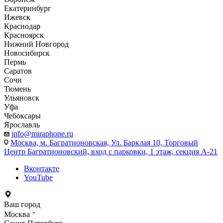
Екатеринбург
Ижевск
Краснодар
Красноярск
Нижний Новгород
Новосибирск
Пермь
Саратов
Сочи
Тюмень
Ульяновск
Уфа
Чебоксары
Ярославль
info@miraphone.ru
Москва,
м. Багратионовская, Ул. Барклая 10, Торговый
Центр Багратионовский, вход с парковки, 1 этаж, секция А-21
Вконтакте
YouTube
Ваш город
Москва