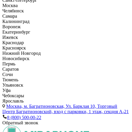
Санкт-Петербург
Москва
Челябинск
Самара
Калининград
Воронеж
Екатеринбург
Ижевск
Краснодар
Красноярск
Нижний Новгород
Новосибирск
Пермь
Саратов
Сочи
Тюмень
Ульяновск
Уфа
Чебоксары
Ярославль
Москва,
м. Багратионовская, Ул. Барклая 10, Торговый
Центр Багратионовский, вход с парковки, 1 этаж, секция А-21
8 (800) 500-00-22
Обратный звонок