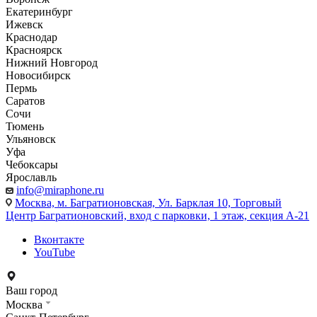
Екатеринбург
Ижевск
Краснодар
Красноярск
Нижний Новгород
Новосибирск
Пермь
Саратов
Сочи
Тюмень
Ульяновск
Уфа
Чебоксары
Ярославль
info@miraphone.ru
Москва,
м. Багратионовская, Ул. Барклая 10, Торговый
Центр Багратионовский, вход с парковки, 1 этаж, секция А-21
Вконтакте
YouTube
Ваш город
Москва