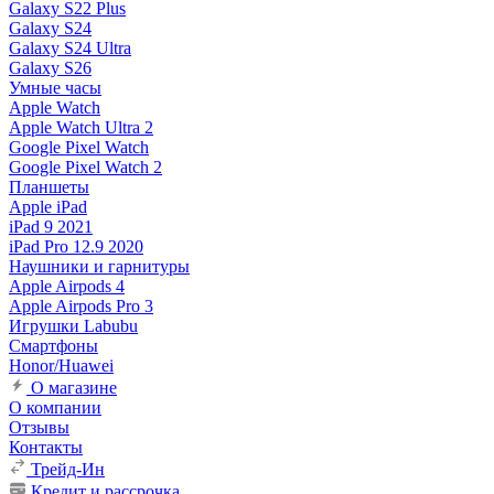
Galaxy S22 Plus
Galaxy S24
Galaxy S24 Ultra
Galaxy S26
Умные часы
Apple Watch
Apple Watch Ultra 2
Google Pixel Watch
Google Pixel Watch 2
Планшеты
Apple iPad
iPad 9 2021
iPad Pro 12.9 2020
Наушники и гарнитуры
Apple Airpods 4
Apple Airpods Pro 3
Игрушки Labubu
Смартфоны
Honor/Huawei
О магазине
О компании
Отзывы
Контакты
Трейд-Ин
Кредит и рассрочка