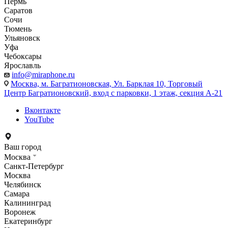
Пермь
Саратов
Сочи
Тюмень
Ульяновск
Уфа
Чебоксары
Ярославль
info@miraphone.ru
Москва,
м. Багратионовская, Ул. Барклая 10, Торговый
Центр Багратионовский, вход с парковки, 1 этаж, секция А-21
Вконтакте
YouTube
Ваш город
Москва
Санкт-Петербург
Москва
Челябинск
Самара
Калининград
Воронеж
Екатеринбург