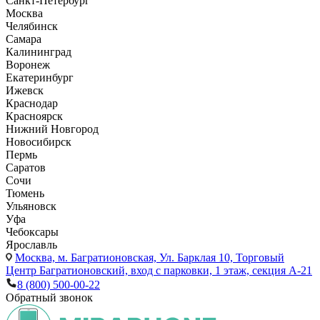
Санкт-Петербург
Москва
Челябинск
Самара
Калининград
Воронеж
Екатеринбург
Ижевск
Краснодар
Красноярск
Нижний Новгород
Новосибирск
Пермь
Саратов
Сочи
Тюмень
Ульяновск
Уфа
Чебоксары
Ярославль
Москва,
м. Багратионовская, Ул. Барклая 10, Торговый
Центр Багратионовский, вход с парковки, 1 этаж, секция А-21
8 (800) 500-00-22
Обратный звонок