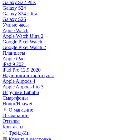
Galaxy S22 Plus
Galaxy S24
Galaxy S24 Ultra
Galaxy S26
Умные часы
Apple Watch
Apple Watch Ultra 2
Google Pixel Watch
Google Pixel Watch 2
Планшеты
Apple iPad
iPad 9 2021
iPad Pro 12.9 2020
Наушники и гарнитуры
Apple Airpods 4
Apple Airpods Pro 3
Игрушки Labubu
Смартфоны
Honor/Huawei
О магазине
О компании
Отзывы
Контакты
Трейд-Ин
Кредит и рассрочка