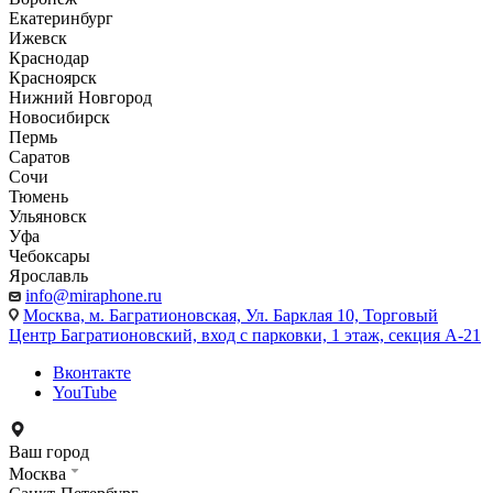
Екатеринбург
Ижевск
Краснодар
Красноярск
Нижний Новгород
Новосибирск
Пермь
Саратов
Сочи
Тюмень
Ульяновск
Уфа
Чебоксары
Ярославль
info@miraphone.ru
Москва,
м. Багратионовская, Ул. Барклая 10, Торговый
Центр Багратионовский, вход с парковки, 1 этаж, секция А-21
Вконтакте
YouTube
Ваш город
Москва