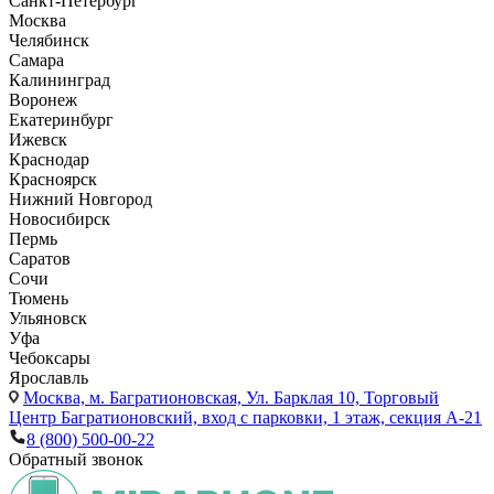
Санкт-Петербург
Москва
Челябинск
Самара
Калининград
Воронеж
Екатеринбург
Ижевск
Краснодар
Красноярск
Нижний Новгород
Новосибирск
Пермь
Саратов
Сочи
Тюмень
Ульяновск
Уфа
Чебоксары
Ярославль
Москва,
м. Багратионовская, Ул. Барклая 10, Торговый
Центр Багратионовский, вход с парковки, 1 этаж, секция А-21
8 (800) 500-00-22
Обратный звонок