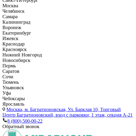
Санкт-Петербург
Москва
Челябинск
Самара
Калининград
Воронеж
Екатеринбург
Ижевск
Краснодар
Красноярск
Нижний Новгород
Новосибирск
Пермь
Саратов
Сочи
Тюмень
Ульяновск
Уфа
Чебоксары
Ярославль
Москва,
м. Багратионовская, Ул. Барклая 10, Торговый
Центр Багратионовский, вход с парковки, 1 этаж, секция А-21
8 (800) 500-00-22
Обратный звонок