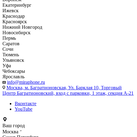
Екатеринбург
Ижевск
Краснодар
Красноярск
Нижний Новгород
Новосибирск
Пермь
Саратов
Сочи
Тюмень
Ульяновск
Уфа
Чебоксары
Ярославль
info@miraphone.ru
Москва,
м. Багратионовская, Ул. Барклая 10, Торговый
Центр Багратионовский, вход с парковки, 1 этаж, секция А-21
Вконтакте
YouTube
Ваш город
Москва