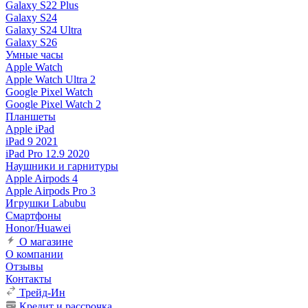
Galaxy S22 Plus
Galaxy S24
Galaxy S24 Ultra
Galaxy S26
Умные часы
Apple Watch
Apple Watch Ultra 2
Google Pixel Watch
Google Pixel Watch 2
Планшеты
Apple iPad
iPad 9 2021
iPad Pro 12.9 2020
Наушники и гарнитуры
Apple Airpods 4
Apple Airpods Pro 3
Игрушки Labubu
Смартфоны
Honor/Huawei
О магазине
О компании
Отзывы
Контакты
Трейд-Ин
Кредит и рассрочка