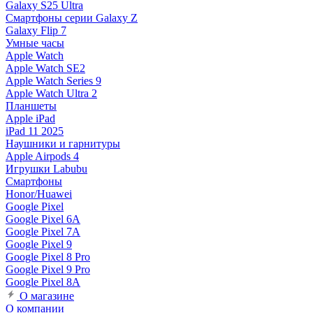
Galaxy S25 Ultra
Смартфоны серии Galaxy Z
Galaxy Flip 7
Умные часы
Apple Watch
Apple Watch SE2
Apple Watch Series 9
Apple Watch Ultra 2
Планшеты
Apple iPad
iPad 11 2025
Наушники и гарнитуры
Apple Airpods 4
Игрушки Labubu
Смартфоны
Honor/Huawei
Google Pixel
Google Pixel 6A
Google Pixel 7А
Google Pixel 9
Google Pixel 8 Pro
Google Pixel 9 Pro
Google Pixel 8A
О магазине
О компании