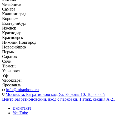
Челябинск
Самара
Калининград
Воронеж
Екатеринбург
Ижевск
Краснодар
Красноярск
Нижний Новгород
Новосибирск
Пермь
Саратов
Сочи
Тюмень
Ульяновск
Уфа
Чебоксары
Ярославль
info@miraphone.ru
Москва,
м. Багратионовская, Ул. Барклая 10, Торговый
Центр Багратионовский, вход с парковки, 1 этаж, секция А-21
Вконтакте
YouTube